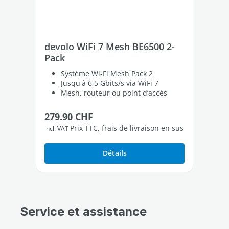
devolo WiFi 7 Mesh BE6500 2-
de
Pack
Pa
Système Wi-Fi Mesh Pack 2
Jusqu'à 6,5 Gbits/s via WiFi 7
Mesh, routeur ou point d’accès
Prix régulier :
Pri
279.90 CHF
39
Prix TTC, frais de livraison en sus
incl. VAT
incl
Détails
Service et assistance