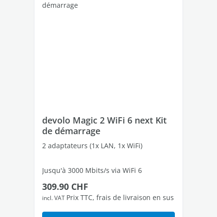
devolo Magic 2 WiFi 6 next Kit
de
de démarrage
Ad
2 adaptateurs (1x LAN, 1x WiFi)
1 a
Jusqu'à 3000 Mbits/s via WiFi 6
Jus
Prix régulier :
Pri
309.90 CHF
23
2 ports Ethernet Gigabit libres
2 p
Prix TTC, frais de livraison en sus
incl. VAT
incl