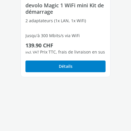
devolo Magic 1 WiFi mini Kit de
de
démarrage
de
2 adaptateurs (1x LAN, 1x WiFi)
2 a
Jusqu'à 300 Mbits/s via WiFi
Jus
Prix régulier :
Pri
139.90 CHF
30
1 port Fast Ethernet libres
2 p
Prix TTC, frais de livraison en sus
incl. VAT
incl
Détails