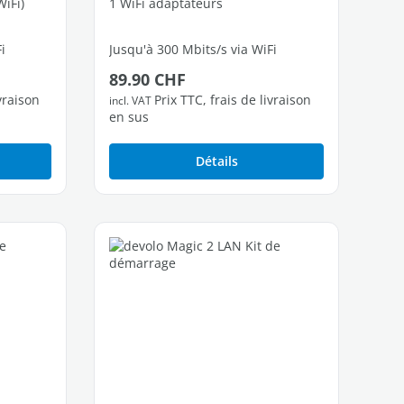
iFi)
1 WiFi adaptateurs
i
Jusqu'à 300 Mbits/s via WiFi
Prix régulier :
89.90 CHF
s
1 port Fast Ethernet libres
ivraison
Prix TTC, frais de livraison
incl. VAT
en sus
Détails