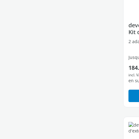
dev
Kit
2 ada
Jusqu
Prix
184
3 por
incl. 
en s