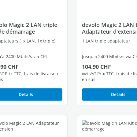
olo Magic 2 LAN triple
devolo Magic 2 LAN t
 de démarrage
Adaptateur d'extens
ptateurs (1x LAN, 1x triple)
1 LAN triple adaptateur
'à 2400 Mbits/s via CPL
Jusqu'à 2400 Mbits/s via C
 régulier :
Prix régulier :
.90 CHF
104.90 CHF
ts Ethernet Gigabit libres
3 ports Ethernet Gigabit li
Prix TTC, frais de livraison
Prix TTC, frais de l
VAT
incl. VAT
us
en sus
Détails
Détails