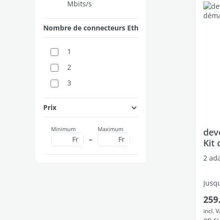
Mbits/s
Nombre de connecteurs Ethernet
1
2
3
Prix
Minimum
Maximum
dev
Fr
–
Fr
Kit
2 ada
Jusqu
Prix
259
2 por
incl. 
en s