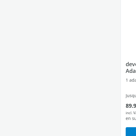
dev
Ada
1 ad
Jusqu
Prix
89.
1 por
incl. 
en s