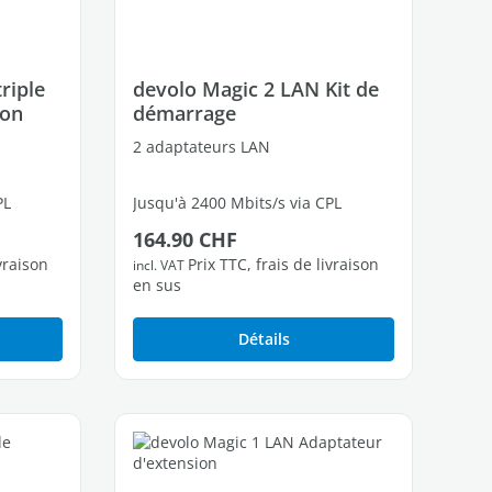
riple
devolo Magic 2 LAN Kit de
ion
démarrage
2 adaptateurs LAN
PL
Jusqu'à 2400 Mbits/s via CPL
Prix régulier :
164.90 CHF
bres
1 port Ethernet Gigabit libres
ivraison
Prix TTC, frais de livraison
incl. VAT
en sus
Détails