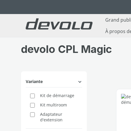
ser au contenu principal
Passer à la recherche
Passer à la navigation principale
Grand publ
À propos d
devolo CPL Magic
Variante
Kit de démarrage
Kit multiroom
Adaptateur
d'extension