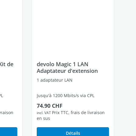
it de
devolo Magic 1 LAN
Adaptateur d'extension
1 adaptateur LAN
PL
Jusqu'à 1200 Mbits/s via CPL
Prix régulier :
74.90 CHF
res
1 port Ethernet Gigabit libres
ivraison
Prix TTC, frais de livraison
incl. VAT
en sus
Détails