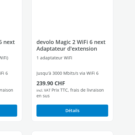
6 next
devolo Magic 2 WiFi 6 next
Adaptateur d'extension
iFi)
1 adaptateur WiFi
Fi 6
Jusqu'à 3000 Mbits/s via WiFi 6
Prix régulier :
239.90 CHF
bres
2 ports Ethernet Gigabit libres
ivraison
Prix TTC, frais de livraison
incl. VAT
en sus
Détails