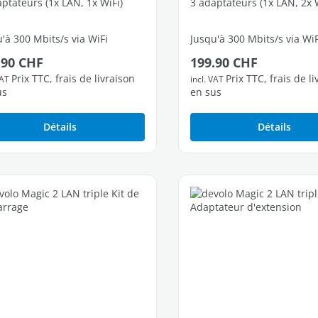
ptateurs (1x LAN, 1x WiFi)
3 adaptateurs (1x LAN, 2x W
'à 300 Mbits/s via WiFi
Jusqu'à 300 Mbits/s via WiF
 régulier :
Prix régulier :
.90 CHF
199.90 CHF
t Fast Ethernet libres
2 ports Fast Ethernet libre
Prix TTC, frais de livraison
Prix TTC, frais de l
VAT
incl. VAT
us
en sus
Détails
Détails