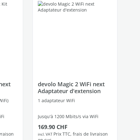
next
devolo Magic 2 WiFi next
Adaptateur d'extension
iFi)
1 adaptateur WiFi
iFi
Jusqu'à 1200 Mbits/s via WiFi
Prix régulier :
169.90 CHF
bres
2 ports Ethernet Gigabit libres
ivraison
Prix TTC, frais de livraison
incl. VAT
en sus