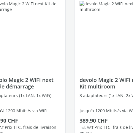
olo Magic 2 WiFi next
devolo Magic 2 WiFi 
 de démarrage
Kit multiroom
ptateurs (1x LAN, 1x WiFi)
3 adaptateurs (1x LAN, 2x W
'à 1200 Mbits/s via WiFi
Jusqu'à 1200 Mbits/s via W
 régulier :
Prix régulier :
.90 CHF
389.90 CHF
ts Ethernet Gigabit libres
4 ports Ethernet Gigabit li
Prix TTC, frais de livraison
Prix TTC, frais de l
VAT
incl. VAT
us
en sus