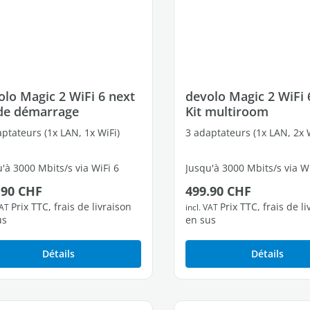
olo Magic 2 WiFi 6 next
devolo Magic 2 WiFi 
 de démarrage
Kit multiroom
ptateurs (1x LAN, 1x WiFi)
3 adaptateurs (1x LAN, 2x W
'à 3000 Mbits/s via WiFi 6
Jusqu'à 3000 Mbits/s via Wi
 régulier :
Prix régulier :
.90 CHF
499.90 CHF
ts Ethernet Gigabit libres
4 ports Ethernet Gigabit li
Prix TTC, frais de livraison
Prix TTC, frais de l
VAT
incl. VAT
us
en sus
Détails
Détails