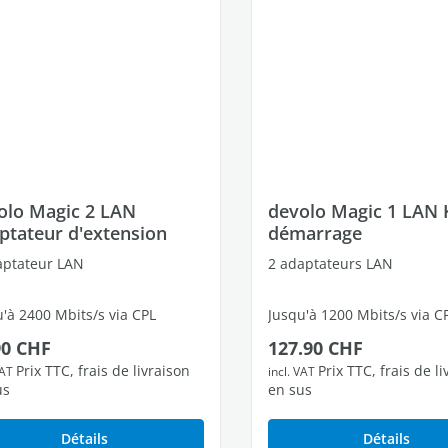
olo Magic 2 LAN
devolo Magic 1 LAN K
ptateur d'extension
démarrage
aptateur LAN
2 adaptateurs LAN
'à 2400 Mbits/s via CPL
Jusqu'à 1200 Mbits/s via C
 régulier :
Prix régulier :
90 CHF
127.90 CHF
t Ethernet Gigabit libres
1 port Ethernet Gigabit lib
Prix TTC, frais de livraison
Prix TTC, frais de l
VAT
incl. VAT
us
en sus
Détails
Détails