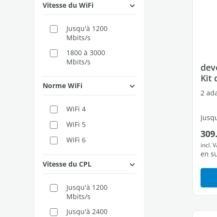
Vitesse du WiFi
Jusqu'à 1200
Mbits/s
1800 à 3000
Mbits/s
dev
Kit
Norme WiFi
2 ada
WiFi 4
Jusqu
WiFi 5
Prix
309
WiFi 6
2 por
incl. 
en s
Vitesse du CPL
Jusqu'à 1200
Mbits/s
Jusqu'à 2400