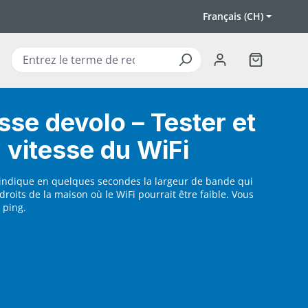
Français (CH)
Le panier c
sse devolo – Tester et
a vitesse du WiFi
s indique en quelques secondes la largeur de bande qui
ndroits de la maison où le WiFi pourrait être faible. Vous
 ping.