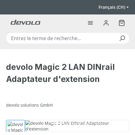
Passer au contenu principal
Français (CH)
Le pan
devolo Magic 2 LAN DINrail
Adaptateur d'extension
devolo solutions GmbH
Ignorer la galerie d'images