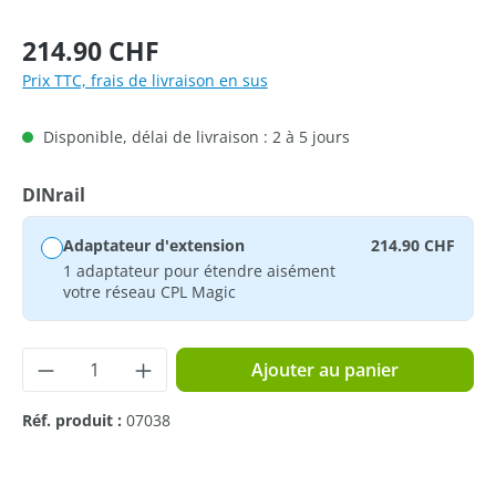
Prix régulier :
214.90 CHF
Prix TTC, frais de livraison en sus
Disponible, délai de livraison : 2 à 5 jours
Sélectionnez
DINrail
Adaptateur d'extension
214.90 CHF
1 adaptateur pour étendre aisément
votre réseau CPL Magic
Quantité de produit : Entrez la quantité 
Ajouter au panier
Réf. produit :
07038