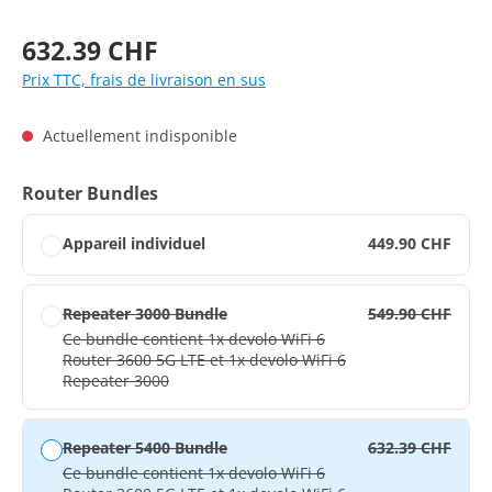
Prix régulier :
632.39 CHF
Prix TTC, frais de livraison en sus
Actuellement indisponible
Sélectionnez
Router Bundles
Appareil individuel
449.90 CHF
Repeater 3000 Bundle
549.90 CHF
Ce bundle contient 1x devolo WiFi 6
Router 3600 5G LTE et 1x devolo WiFi 6
Repeater 3000
Repeater 5400 Bundle
632.39 CHF
Ce bundle contient 1x devolo WiFi 6