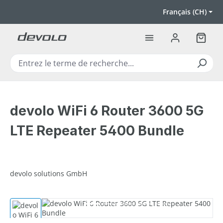
Passer au contenu principal
Français (CH)
Le pan
devolo WiFi 6 Router 3600 5G
LTE Repeater 5400 Bundle
devolo solutions GmbH
Ignorer la galerie d'images