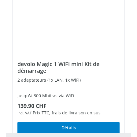
devolo Magic 1 WiFi mini Kit de
démarrage
2 adaptateurs (1x LAN, 1x WiFi)
Jusqu'à 300 Mbits/s via WiFi
Prix régulier :
139.90 CHF
1 port Fast Ethernet libres
Prix TTC, frais de livraison en sus
incl. VAT
Détails