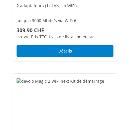
2 adaptateurs (1x LAN, 1x WiFi)
Jusqu'à 3000 Mbits/s via WiFi 6
Prix régulier :
309.90 CHF
2 ports Ethernet Gigabit libres
Prix TTC, frais de livraison en sus
incl. VAT
Détails