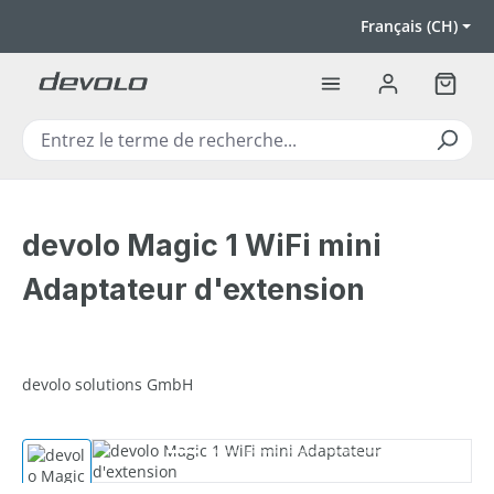
Passer au contenu principal
Français (CH)
Le pan
devolo Magic 1 WiFi mini
Adaptateur d'extension
devolo solutions GmbH
Ignorer la galerie d'images