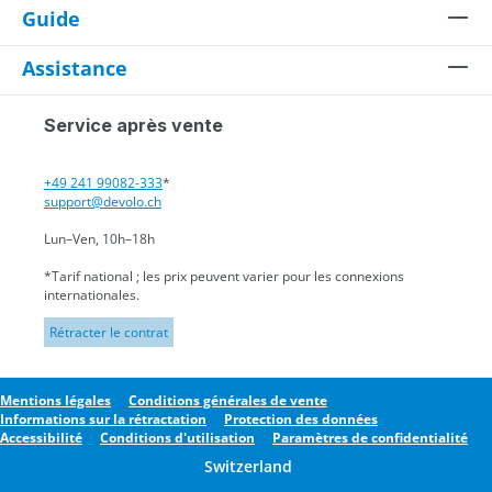
Guide
Assistance
Service après vente
+49 241 99082-333
*
support@devolo.ch
Lun–Ven, 10h–18h
*Tarif national ; les prix peuvent varier pour les connexions
internationales.
Rétracter le contrat
Mentions légales
Conditions générales de vente
Informations sur la rétractation
Protection des données
Accessibilité
Conditions d'utilisation
Paramètres de confidentialité
Switzerland