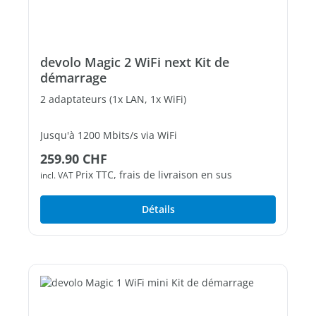
devolo Magic 2 WiFi next Kit de
démarrage
2 adaptateurs (1x LAN, 1x WiFi)
Jusqu'à 1200 Mbits/s via WiFi
Prix régulier :
259.90 CHF
2 ports Ethernet Gigabit libres
Prix TTC, frais de livraison en sus
incl. VAT
Détails