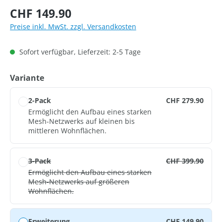
Regulärer Preis:
CHF 149.90
Preise inkl. MwSt. zzgl. Versandkosten
Sofort verfügbar, Lieferzeit: 2-5 Tage
auswählen
Variante
2-Pack
CHF 279.90
Ermöglicht den Aufbau eines starken
Mesh-Netzwerks auf kleinen bis
mittleren Wohnflächen.
3-Pack
CHF 399.90
Ermöglicht den Aufbau eines starken
Mesh-Netzwerks auf größeren
Wohnflächen.
Erweiterung
CHF 149.90