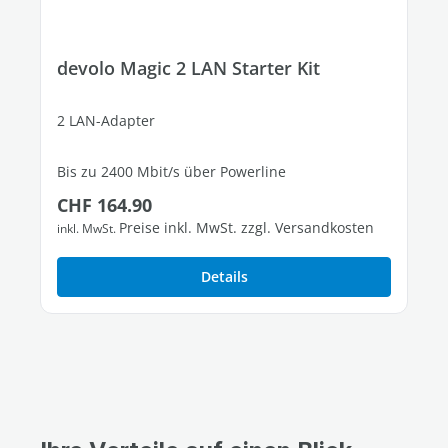
devolo Magic 2 LAN Starter Kit
2 LAN-Adapter
Bis zu 2400 Mbit/s über Powerline
Regulärer Preis:
CHF 164.90
1 freier Gigabit-LAN-Port
Preise inkl. MwSt. zzgl. Versandkosten
inkl. MwSt.
Details