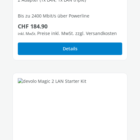
Bis zu 2400 Mbit/s über Powerline
Regulärer Preis:
CHF 184.90
3 freie Gigabit-LAN-Ports
Preise inkl. MwSt. zzgl. Versandkosten
inkl. MwSt.
Details