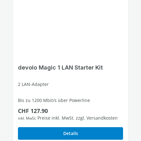
devolo Magic 1 LAN Starter Kit
2 LAN-Adapter
Bis zu 1200 Mbit/s über Powerline
Regulärer Preis:
CHF 127.90
1 freier Gigabit-LAN-Port
Preise inkl. MwSt. zzgl. Versandkosten
inkl. MwSt.
Details