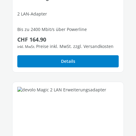
2 LAN-Adapter
Bis zu 2400 Mbit/s über Powerline
Regulärer Preis:
CHF 164.90
1 freier Gigabit-LAN-Port
Preise inkl. MwSt. zzgl. Versandkosten
inkl. MwSt.
Details