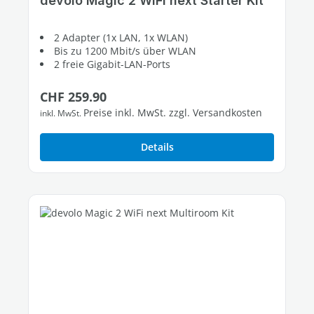
devolo Magic 2 WiFi next Starter Kit
2 Adapter (1x LAN, 1x WLAN)
Bis zu 1200 Mbit/s über WLAN
2 freie Gigabit-LAN-Ports
Regulärer Preis:
CHF 259.90
Preise inkl. MwSt. zzgl. Versandkosten
inkl. MwSt.
Details