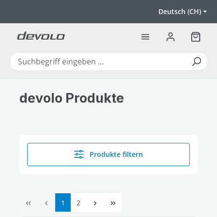
Zum Hauptinhalt springen
Deutsch (CH)
Warenk
devolo Produkte
Produkte filtern
Seite
Seite
1
2