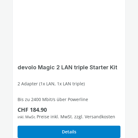
devolo Magic 2 LAN triple Starter Kit
2 Adapter (1x LAN, 1x LAN triple)
Bis zu 2400 Mbit/s über Powerline
Regulärer Preis:
CHF 184.90
3 freie Gigabit-LAN-Ports
Preise inkl. MwSt. zzgl. Versandkosten
inkl. MwSt.
Details