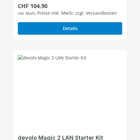
Regulärer Preis:
CHF 104.90
3 freie Gigabit-LAN-Ports
Preise inkl. MwSt. zzgl. Versandkosten
inkl. MwSt.
Details
devolo Magic 2 LAN Starter Kit