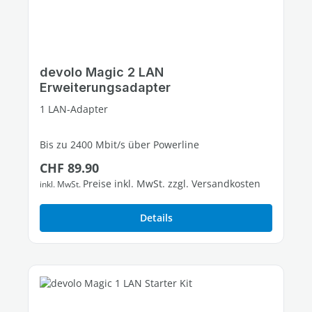
devolo Magic 2 LAN
Erweiterungsadapter
1 LAN-Adapter
Bis zu 2400 Mbit/s über Powerline
Regulärer Preis:
CHF 89.90
1 freier Gigabit-LAN-Port
Preise inkl. MwSt. zzgl. Versandkosten
inkl. MwSt.
Details