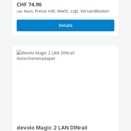
Regulärer Preis:
CHF 74.90
1 freier Gigabit-LAN-Port
Preise inkl. MwSt. zzgl. Versandkosten
inkl. MwSt.
Details
devolo Magic 2 LAN DINrail