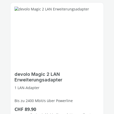
devolo Magic 2 LAN
Erweiterungsadapter
1 LAN-Adapter
Bis zu 2400 Mbit/s über Powerline
Regulärer Preis:
CHF 89.90
1 freier Gigabit-LAN-Port