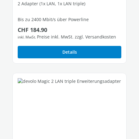
2 Adapter (1x LAN, 1x LAN triple)
Bis zu 2400 Mbit/s über Powerline
Regulärer Preis:
CHF 184.90
3 freie Gigabit-LAN-Ports
Preise inkl. MwSt. zzgl. Versandkosten
inkl. MwSt.
Details