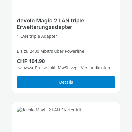
devolo Magic 2 LAN triple
Erweiterungsadapter
1 LAN triple Adapter
Bis zu 2400 Mbit/s über Powerline
Regulärer Preis:
CHF 104.90
3 freie Gigabit-LAN-Ports
Preise inkl. MwSt. zzgl. Versandkosten
inkl. MwSt.
Details