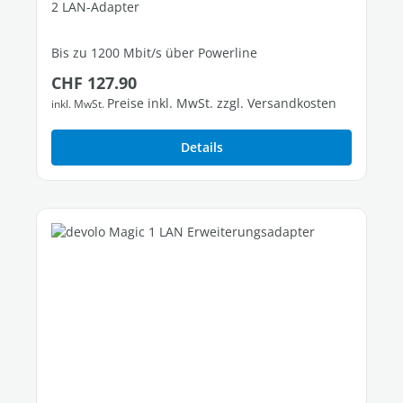
2 LAN-Adapter
Bis zu 1200 Mbit/s über Powerline
Regulärer Preis:
CHF 127.90
1 freier Gigabit-LAN-Port
Preise inkl. MwSt. zzgl. Versandkosten
inkl. MwSt.
Details