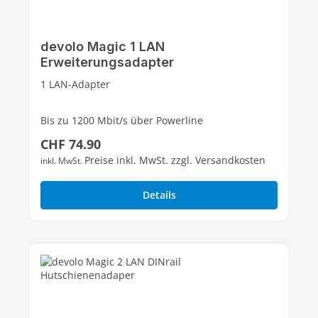
devolo Magic 1 LAN
Erweiterungsadapter
1 LAN-Adapter
Bis zu 1200 Mbit/s über Powerline
Regulärer Preis:
CHF 74.90
1 freier Gigabit-LAN-Port
Preise inkl. MwSt. zzgl. Versandkosten
inkl. MwSt.
Details