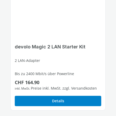
devolo Magic 2 LAN Starter Kit
2 LAN-Adapter
Bis zu 2400 Mbit/s über Powerline
Regulärer Preis:
CHF 164.90
1 freier Gigabit-LAN-Port
Preise inkl. MwSt. zzgl. Versandkosten
inkl. MwSt.
Details