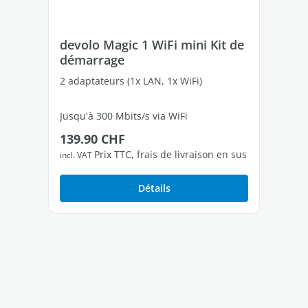
devolo Magic 1 WiFi mini Kit de
de
démarrage
de
2 adaptateurs (1x LAN, 1x WiFi)
2 a
Jusqu'à 300 Mbits/s via WiFi
Jus
Prix régulier :
Pri
139.90 CHF
30
1 port Fast Ethernet libres
2 p
Prix TTC, frais de livraison en sus
incl. VAT
incl
Détails