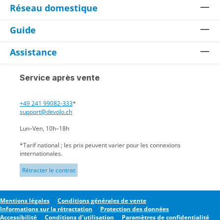
Réseau domestique
Guide
Assistance
Service après vente
+49 241 99082-333
*
support@devolo.ch
Lun–Ven, 10h–18h
*Tarif national ; les prix peuvent varier pour les connexions
internationales.
Rétracter le contrat
Mentions légales
Conditions générales de vente
Informations sur la rétractation
Protection des données
Accessibilité
Conditions d'utilisation
Paramètres de confidentialité