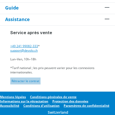
Guide
Assistance
Service après vente
+49 241 99082-333
*
support@devolo.ch
Lun–Ven, 10h–18h
*Tarif national ; les prix peuvent varier pour les connexions
internationales.
Rétracter le contrat
Mentions légales
Conditions générales de vente
Informations sur la rétractation
Protection des données
Accessibilité
Conditions d'utilisation
Paramètres de confidentialité
Switzerland