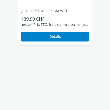
Jusqu'à 300 Mbits/s via WiFi
Jus
Prix régulier :
Pri
139.90 CHF
30
1 port Fast Ethernet libres
2 p
Prix TTC, frais de livraison en sus
incl. VAT
incl
Détails