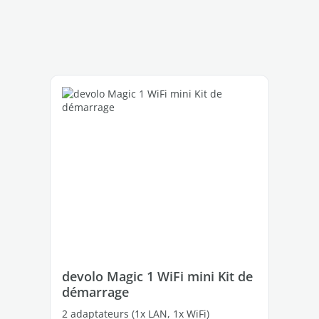
Ignorer la galerie de produits
devolo Magic 1 WiFi mini Kit de
de
démarrage
de
2 adaptateurs (1x LAN, 1x WiFi)
2 a