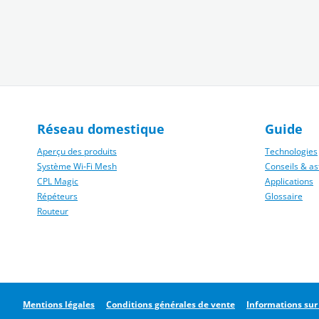
Réseau domestique
Guide
Aperçu des produits
Technologies
Système Wi‑Fi Mesh
Conseils & as
CPL Magic
Applications
Répéteurs
Glossaire
Routeur
Mentions légales
Conditions générales de vente
Informations sur 