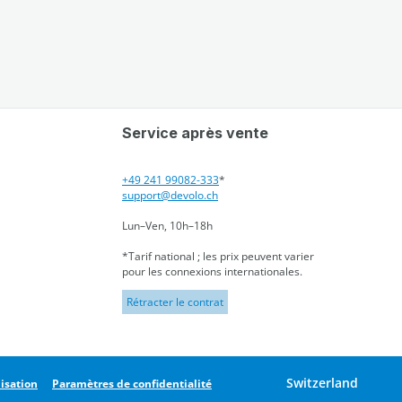
Service après vente
+49 241 99082-333
*
support@devolo.ch
Lun–Ven, 10h–18h
*Tarif national ; les prix peuvent varier
pour les connexions internationales.
Rétracter le contrat
Switzerland
lisation
Paramètres de confidentialité