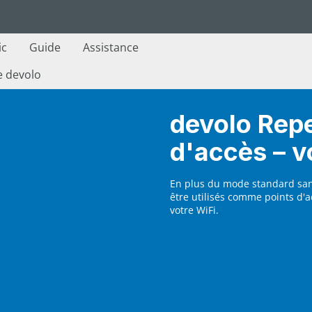
ic
Guide
Assistance
e devolo
devolo Rep
d'accès – v
En plus du mode standard sans
être utilisés comme points d'a
votre WiFi.