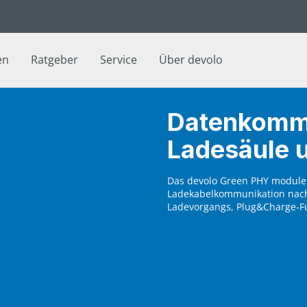
en
Ratgeber
Service
Über devolo
Datenkommu
Ladesäule 
Das devolo Green PHY module 
Ladekabelkommunikation nach 
Ladevorgangs, Plug&Charge-F