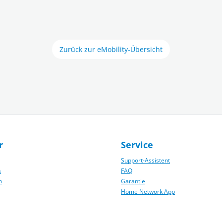
Zurück zur eMobility-Übersicht
r
Service
Support-Assistent
s
FAQ
n
Garantie
Home Network App