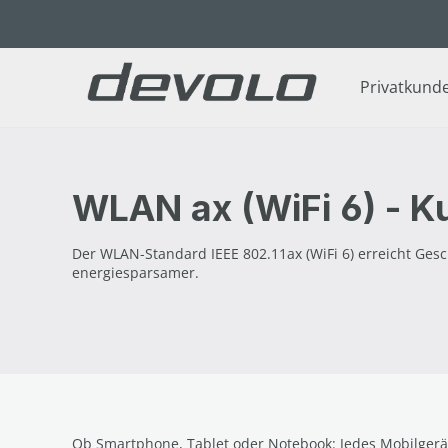
 Hauptinhalt springen
Zur Suche springen
Zur Hauptnavigation springen
Privatkund
WLAN ax (WiFi 6) - Ku
Der WLAN-Standard IEEE 802.11ax (WiFi 6) erreicht Ges
energiesparsamer.
Ob Smartphone, Tablet oder Notebook: Jedes Mobilgerä