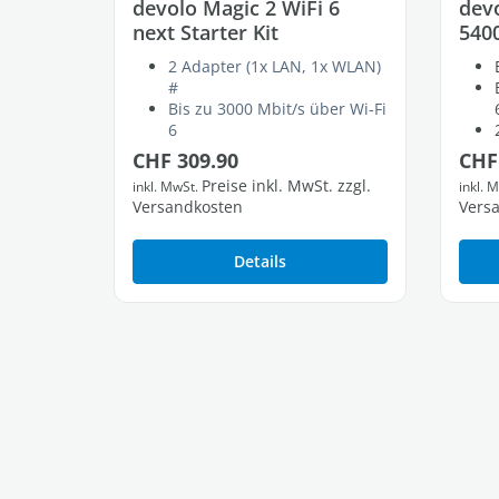
devolo Magic 2 WiFi 6
devo
next Starter Kit
540
2 Adapter (1x LAN, 1x WLAN)
#
Bis zu 3000 Mbit/s über Wi-Fi
6
2 freie Gigabit-LAN-Ports
Regulärer Preis:
Regu
CHF 309.90
CHF
Preise inkl. MwSt. zzgl.
inkl. MwSt.
inkl. 
Versandkosten
Vers
Details