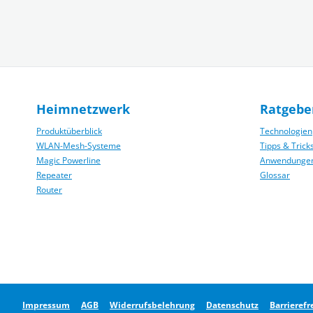
Heimnetzwerk
Ratgebe
Produktüberblick
Technologien
WLAN-Mesh-Systeme
Tipps & Trick
Magic Powerline
Anwendunge
Repeater
Glossar
Router
Impressum
AGB
Widerrufsbelehrung
Datenschutz
Barrierefr