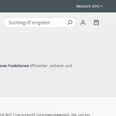
Deutsch (CH)
Warenkorb 
eren Funktionen
effizienter, sicherer und
d 802.11ax erreicht Geschwindigkeiten, die um ein