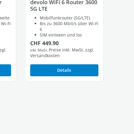
r
devolo WiFi 6 Router 3600
5G LTE
weite
Mobilfunkrouter (5G/LTE)
 Wi-Fi
Bis zu 3600 Mbit/s über Wi-Fi
6
SIM einlegen und los
Regulärer Preis:
CHF 449.90
zgl.
Preise inkl. MwSt. zzgl.
inkl. MwSt.
Versandkosten
Details