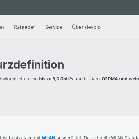
en
Ratgeber
Service
Über devolo
rzdefinition
chwindigkeiten von
bis zu 9,6 Gbit/s
und ist dank
OFDMA und weit
t ist heutzutage mit
WLAN
ausgerüstet. Der schnelle WLAN-Standar