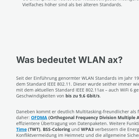
Vielfaches höher sind als bei älteren Standards.
Was bedeutet WLAN ax?
Seit der Einführung genormter WLAN Standards im Jahr 19
dem Standard IEEE 802.11. Dieser wurde seither immer wie
mit dem aktuellen Standard IEEE 802.11ax – auch WiFi 6 g
Geschwindigkeiten von
bis zu 9,6 Gbit/s
.
Daneben kommt er deutlich Multitasking-freundlicher als 
daher:
OFDMA
(Orthogonal Frequency Division Multiple 
effizientere Übertragung von Datenpaketen. Weitere Funk
Time
(TWT)
,
BSS-Coloring
und
WPA3
verbessern die Energi
Konfliktvermeidung im Heimnetz und die allgemeine Sicher