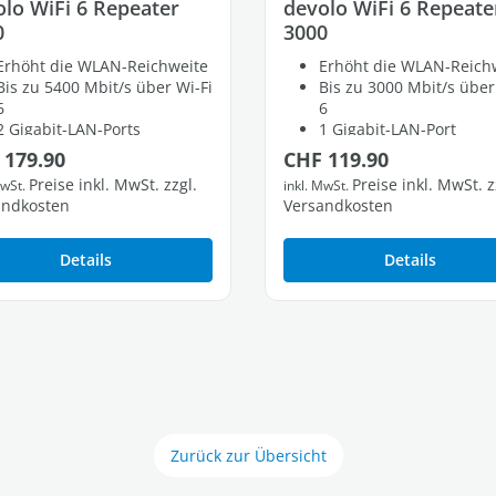
lo WiFi 6 Repeater
devolo WiFi 6 Repeate
0
3000
Erhöht die WLAN-Reichweite
Erhöht die WLAN-Reich
Bis zu 5400 Mbit/s über Wi-Fi
Bis zu 3000 Mbit/s über
6
6
2 Gigabit-LAN-Ports
1 Gigabit-LAN-Port
lärer Preis:
Regulärer Preis:
 179.90
CHF 119.90
Preise inkl. MwSt. zzgl.
Preise inkl. MwSt. z
MwSt.
inkl. MwSt.
andkosten
Versandkosten
Details
Details
Zurück zur Übersicht