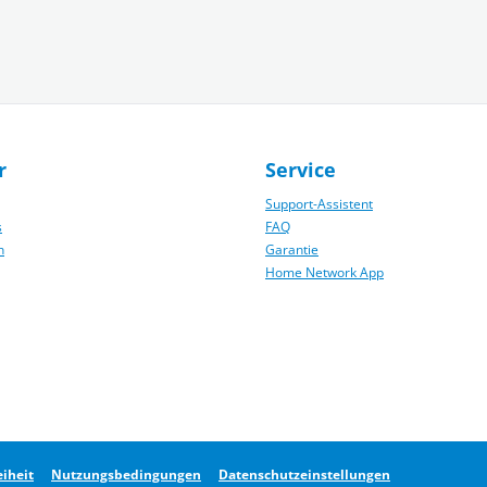
r
Service
Support-Assistent
s
FAQ
n
Garantie
Home Network App
eiheit
Nutzungsbedingungen
Datenschutzeinstellungen