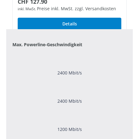
Regulärer Preis:
CHF 127.90
1 freier Gigabit-LAN-Port
Preise inkl. MwSt. zzgl. Versandkosten
inkl. MwSt.
Details
Max. Powerline-Geschwindigkeit
2400 Mbit/s
2400 Mbit/s
1200 Mbit/s