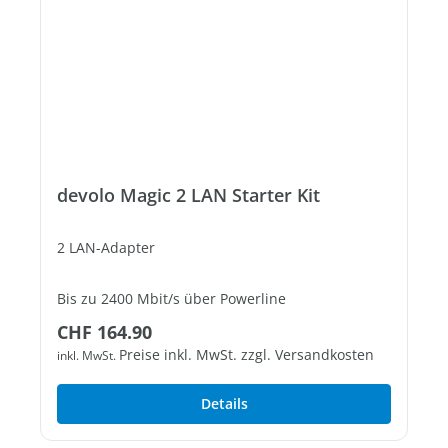
devolo Magic 2 LAN Starter Kit
2 LAN-Adapter
Bis zu 2400 Mbit/s über Powerline
Regulärer Preis:
CHF 164.90
1 freier Gigabit-LAN-Port
Preise inkl. MwSt. zzgl. Versandkosten
inkl. MwSt.
Details