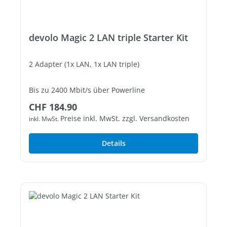
devolo Magic 2 LAN triple Starter Kit
2 Adapter (1x LAN, 1x LAN triple)
Bis zu 2400 Mbit/s über Powerline
Regulärer Preis:
CHF 184.90
3 freie Gigabit-LAN-Ports
Preise inkl. MwSt. zzgl. Versandkosten
inkl. MwSt.
Details