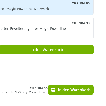
CHF 184.90
hres Magic-Powerline-Netzwerks
CHF 104.90
ierten Erweiterung Ihres Magic-Powerline-
ib den gewünschten Wert ein oder benutz
In den Warenkorb
CHF 184.90
In den Warenkorb
Preise inkl. MwSt. zzgl. Versandkosten