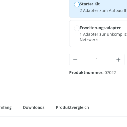
Starter Kit
2 Adapter zum Aufbau I
Erweiterungsadapter
1 Adapter zur unkompliz
Netzwerks
Produkt Anzahl: G
Produktnummer:
07022
umfang
Downloads
Produktvergleich