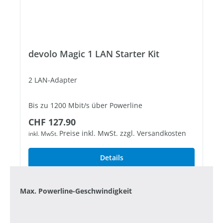
devolo Magic 1 LAN Starter Kit
2 LAN-Adapter
Bis zu 1200 Mbit/s über Powerline
Regulärer Preis:
CHF 127.90
1 freier Gigabit-LAN-Port
Preise inkl. MwSt. zzgl. Versandkosten
inkl. MwSt.
Details
Max. Powerline-Geschwindigkeit