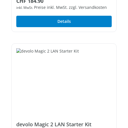
Regulärer Preis:
CHF 184.90
3 freie Gigabit-LAN-Ports
Preise inkl. MwSt. zzgl. Versandkosten
inkl. MwSt.
Details
devolo Magic 2 LAN Starter Kit