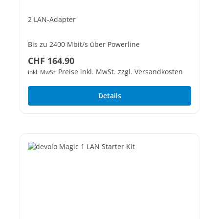
2 LAN-Adapter
Bis zu 2400 Mbit/s über Powerline
Regulärer Preis:
CHF 164.90
1 freier Gigabit-LAN-Port
Preise inkl. MwSt. zzgl. Versandkosten
inkl. MwSt.
Details