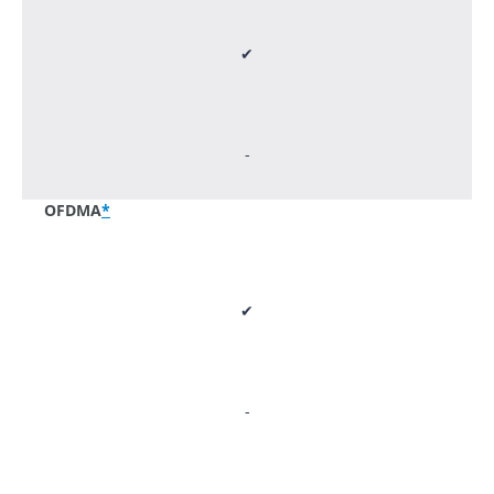
✔
-
OFDMA
*
✔
-