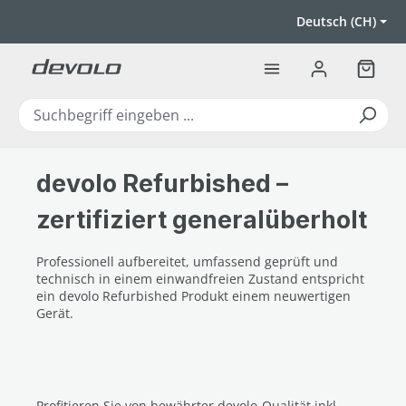
Zum Hauptinhalt springen
Deutsch (CH)
Warenk
devolo Refurbished –
zertifiziert generalüberholt
Professionell aufbereitet, umfassend geprüft und
technisch in einem einwandfreien Zustand entspricht
ein devolo Refurbished Produkt einem neuwertigen
Gerät.
Profitieren Sie von bewährter devolo-Qualität inkl.