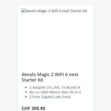
Produktgalerie überspringen
devolo Magic 2 WiFi 6 next
de
Starter Kit
St
2 Adapter (1x LAN, 1x WLAN) #
Bis zu 3000 Mbit/s über Wi-Fi 6
2 freie Gigabit-LAN-Ports
Regulärer Preis:
Re
CHF 309.90
CH