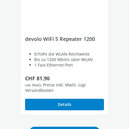
devolo WiFi 5 Repeater 1200
de
Erhöht die WLAN-Reichweite
Bis zu 1200 Mbit/s über WLAN
1 Fast-Ethernet-Port
Regulärer Preis:
Re
CHF 81.90
CH
Preise inkl. MwSt. zzgl.
inkl. MwSt.
inkl
Versandkosten
Ver
Details