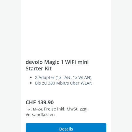
devolo Magic 1 WiFi mini
de
Starter Kit
St
2 Adapter (1x LAN, 1x WLAN)
Bis zu 300 Mbit/s über WLAN
Regulärer Preis:
Re
CHF 139.90
CH
Preise inkl. MwSt. zzgl.
inkl. MwSt.
inkl
Versandkosten
Ver
Details