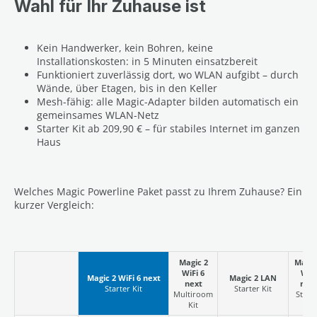
Wahl für Ihr Zuhause ist
Kein Handwerker, kein Bohren, keine
Installationskosten: in 5 Minuten einsatzbereit
Funktioniert zuverlässig dort, wo WLAN aufgibt – durch
Wände, über Etagen, bis in den Keller
Mesh-fähig: alle Magic-Adapter bilden automatisch ein
gemeinsames WLAN-Netz
Starter Kit ab 209,90 € – für stabiles Internet im ganzen
Haus
Welches Magic Powerline Paket passt zu Ihrem Zuhause? Ein
kurzer Vergleich:
Magic 2
Magic
WiFi 6
WiFi
Magic 2 WiFi 6 next
Magic 2 LAN
next
mini
Starter Kit
Starter Kit
Multiroom
Start
Kit
Kit