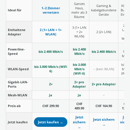
Ganzes
Gaming &
Klein
1–2 Zimmer
Haus,
Ideal für
kabelgebundene
Budge
vernetzen
mehr als 3
Geräte
Einsti
Räume
2 (1×
3 (1× LAN
Enthaltene
2 (1× LAN + 1×
LAN 
+ 2×
2 (2× LAN)
Adapter
WLAN)
1×
WLAN)
WLAN
bis
Powerline-
bis 2.400
bis 2.400 Mbit/s
bis 2.400 Mbit/s
1.20
Speed
Mbit/s
Mbit/
bis 3.000
bis 3
bis 3.000 Mbit/s (WiFi
WLAN-Speed
Mbit/s
– (kein WLAN)
Mbit/
6)
(WiFi 6)
(WiFi 
Gigabit-LAN-
2× pro
2×
2× pro Adapter
1×
Ports
Adapter
Mesh-WLAN
Ja
Ja
–
Ja
CHF
CHF
Preis ab
CHF 299.90
CHF 164.90
489.90
139.9
Jetzt
Jetz
Jetzt sichern
Jetzt kaufen →
sichern
siche
Jetzt kaufen
→
→
→