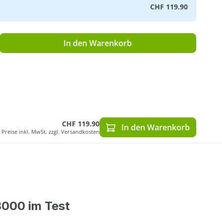
CHF 119.90
ib den gewünschten Wert ein oder benutz
In den Warenkorb
CHF 119.90
In den Warenkorb
Preise inkl. MwSt. zzgl. Versandkosten
3000 im Test