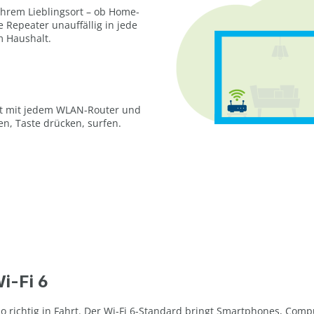
hrem Lieblingsort – ob Home-
Repeater unauffällig in jede
m Haushalt.
ert mit jedem WLAN-Router und
en, Taste drücken, surfen.
i-Fi 6
 richtig in Fahrt. Der Wi-Fi 6-Standard bringt Smartphones, Compu