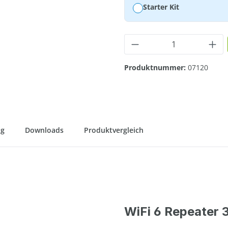
Starter Kit
Produkt Anzahl: G
Produktnummer:
07120
ng
Downloads
Produktvergleich
WiFi 6 Repeater 