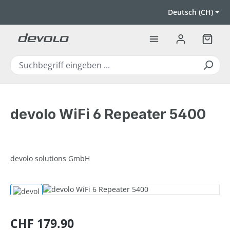
Zum Hauptinhalt springen
Deutsch (CH)
Warenk
devolo WiFi 6 Repeater 5400
devolo solutions GmbH
Bildergalerie überspringen
Regulärer Preis:
CHF 179.90